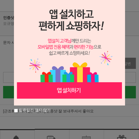
인증샷 잘 보내주셔서 좋아요
오규영
|
2026-06-04
|
조회수 45
문자 사진 보내주셔서 안심되네요
수정
삭제
답변
목록
글쓰기
일주일간 열지 않기
[근조화환 특가형(FR_0...]
인증샷 잘 보내주셔서 좋아요