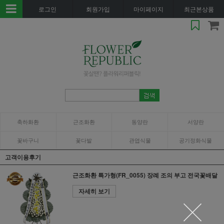
로그인
회원가입
마이페이지
최근본상품
축하화환
근조화환
동양란
서양란
꽃바구니
꽃다발
관엽식물
공기정화식물
고객이용후기
근조화환 특가형(FR_0055) 장례 조의 부고 전국꽃배달
자세히 보기