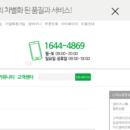
입
기업회원가입
장바구니
주문조회
마이페이지
이용안내
장바구니 (
0
)
찜한상품
고객센터안
입금계좌안
카드결제조