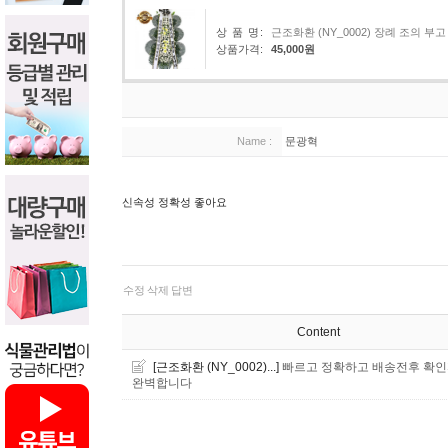
상 품 명:
근조화환 (NY_0002) 장례 조의
상품가격:
45,000원
Name :
문광혁
신속성 정확성 좋아요
수정
삭제
답변
Content
[근조화환 (NY_0002)...]
빠르고 정확하고 배송전후 확
완벽합니다