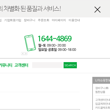
입
기업회원가입
장바구니
주문조회
마이페이지
이용안내
장바구니 (
0
)
찜한상품
고객센터안
입금계좌안
카드결제조