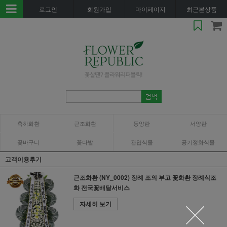
로그인
회원가입
마이페이지
최근본상품
축하화환
근조화환
동양란
서양란
꽃바구니
꽃다발
관엽식물
공기정화식물
고객이용후기
근조화환 (NY_0002) 장례 조의 부고 꽃화환 장례식조
화 전국꽃배달서비스
자세히 보기