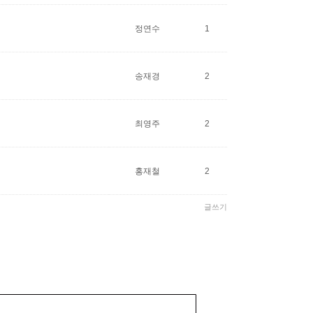
정연수
1
송재경
2
최영주
2
홍재철
2
글쓰기