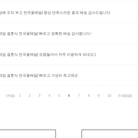
 장례 조의 부고 전국꽃배달]
항상 만족스러운 꽃과 배송 감사드립니다
) 개업 결혼식 전국꽃배달]
빠르고 정확한 배송 감사합니다~
) 개업 결혼식 전국꽃배달]
요즘들어서 자주 이용하게 되네요:)
) 개업 결혼식 전국꽃배달]
빠르고 가성비 최고에요
[처음]
1
2
3
4
5
6
7
8
9
10
[다음]
[끝]