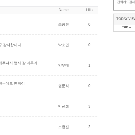
전화카드결
Name
Hits
TODAY VIE
조광진
0
구 감사합니다
박소민
0
해주셔서 행사 잘 마무리
양우태
1
렸는데도 연락이
권문식
0
박선희
3
조현진
2