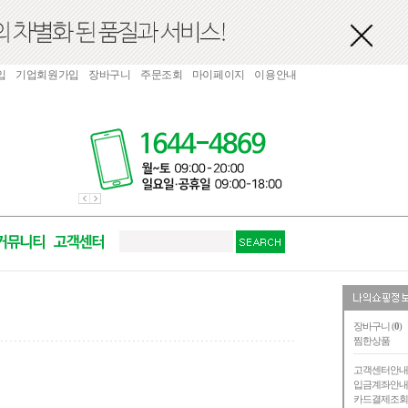
입
기업회원가입
장바구니
주문조회
마이페이지
이용안내
장바구니 (
0
)
찜한상품
고객센터안
입금계좌안
카드결제조