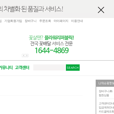
입
기업회원가입
장바구니
주문조회
마이페이지
이용안내
장바구니 (
0
)
찜한상품
고객센터안
입금계좌안
카드결제조