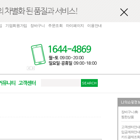
입
기업회원가입
장바구니
주문조회
마이페이지
이용안내
장바구니 (
0
)
찜한상품
고객센터안
입금계좌안
카드결제조