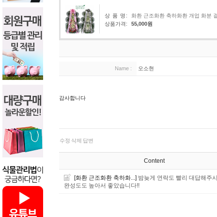
상 품 명:
화환 근조화환 축하화환 개업 화분 
상품가격:
55,000원
Name :
오소현
감사합니다
수정
삭제
답변
Content
[화환 근조화환 축하화...]
밤늦게 연락도 빨리 대답해주
완성도도 높아서 좋았습니다!!