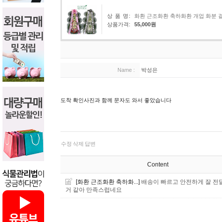
상 품 명:
화환 근조화환 축하화환 개업 화분 
상품가격:
55,000원
Name :
박성은
도착 확인사진과 함께 문자도 와서 좋았습니다
수정
삭제
답변
Content
[화환 근조화환 축하화...]
배송이 빠르고 안전하게 잘 전
거 같아 만족스럽네요