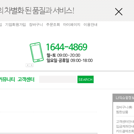
입
기업회원가입
장바구니
주문조회
마이페이지
이용안내
장바구니 (
0
)
찜한상품
고객센터안
입금계좌안
카드결제조