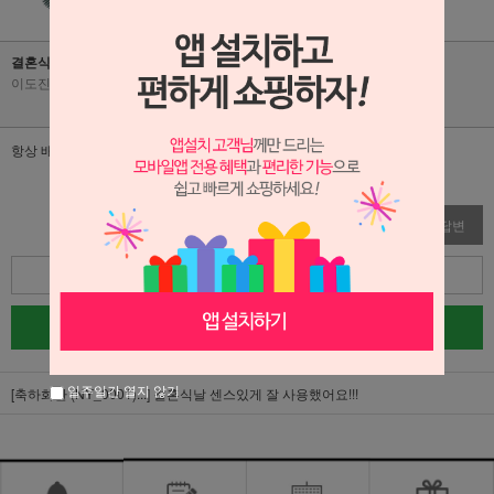
결혼식날 센스있게 잘 사용했어요!!!
이도진
|
2026-06-04
|
조회수 25
항상 배송 빠르고 감사합니다
수정
삭제
답변
목록
글쓰기
일주일간 열지 않기
[축하화환 (NY_0001)...]
결혼식날 센스있게 잘 사용했어요!!!