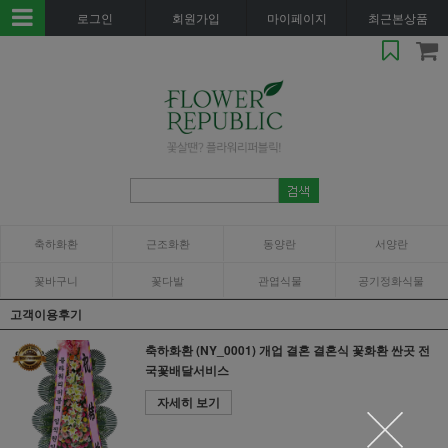
로그인
회원가입
마이페이지
최근본상품
축하화환
근조화환
동양란
서양란
꽃바구니
꽃다발
관엽식물
공기정화식물
고객이용후기
축하화환 (NY_0001) 개업 결혼 결혼식 꽃화환 싼곳 전
국꽃배달서비스
자세히 보기