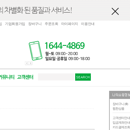
입
기업회원가입
장바구니
주문조회
마이페이지
이용안내
장바구니 (
0
)
찜한상품
고객센터안
입금계좌안
카드결제조