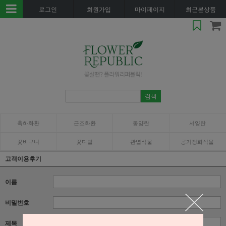
로그인
회원가입
마이페이지
최근본상품
축하화환
근조화환
동양란
서양란
꽃바구니
꽃다발
관엽식물
공기정화식물
고객이용후기
이름
비밀번호
제목