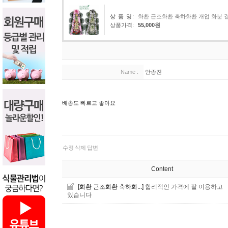
상 품 명:
화환 근조화환 축하화환 개업 화분 
상품가격:
55,000원
Name :
안종진
배송도 빠르고 좋아요
수정
삭제
답변
Content
[화환 근조화환 축하화...]
합리적인 가격에 잘 이용하고
있습니다