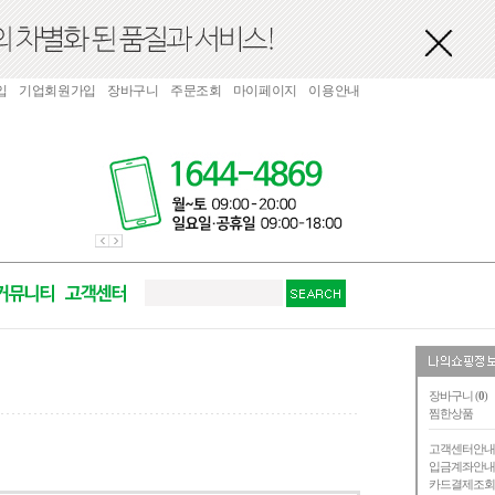
입
기업회원가입
장바구니
주문조회
마이페이지
이용안내
장바구니 (
0
)
찜한상품
고객센터안
입금계좌안
카드결제조