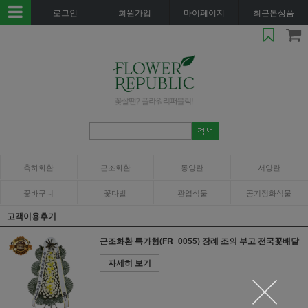
로그인
회원가입
마이페이지
최근본상품
축하화환
근조화환
동양란
서양란
꽃바구니
꽃다발
관엽식물
공기정화식물
고객이용후기
근조화환 특가형(FR_0055) 장례 조의 부고 전국꽃배달
자세히 보기