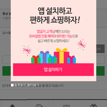
항상 잘 받고 있습니다
이종우
|
2026-06-02
|
조회수 45
감사합니다
수정
삭제
답변
목록
글쓰기
일주일간 열지 않기
[근조화환 특가형(FR_0...]
항상 잘 받고 있습니다