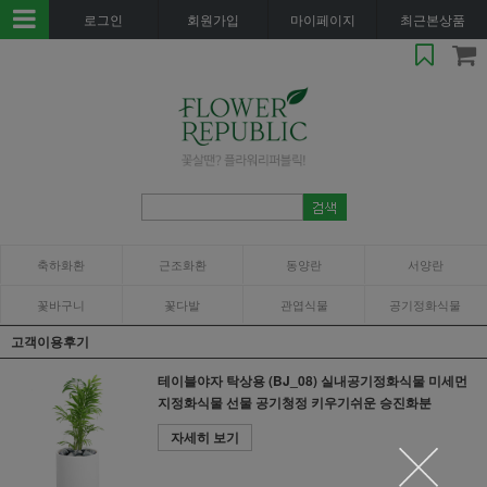
로그인
회원가입
마이페이지
최근본상품
축하화환
근조화환
동양란
서양란
꽃바구니
꽃다발
관엽식물
공기정화식물
고객이용후기
테이블야자 탁상용 (BJ_08) 실내공기정화식물 미세먼
지정화식물 선물 공기청정 키우기쉬운 승진화분
자세히 보기