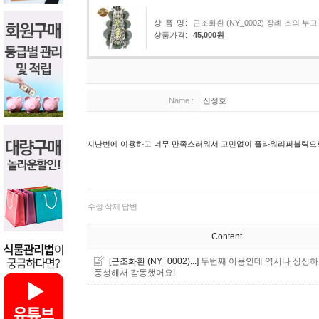
상 품 명:
근조화환 (NY_0002) 장례 조의
상품가격:
45,000원
Name :
신정호
지난번에 이용하고 너무 만족스러워서 고민없이 플라워리퍼블릭으
수정
삭제
답변
Content
[근조화환 (NY_0002)...]
두번째 이용인데 역시나 싱싱
풍성해서 감동했어요!