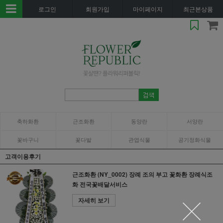
로그인
회원가입
마이페이지
최근본상품
축하화환
근조화환
동양란
서양란
꽃바구니
꽃다발
관엽식물
공기정화식물
고객이용후기
근조화환 (NY_0002) 장례 조의 부고 꽃화환 장례식조
화 전국꽃배달서비스
자세히 보기