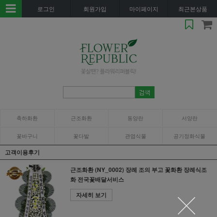
로그인
회원가입
마이페이지
최근본상품
축하화환
근조화환
동양란
서양란
꽃바구니
꽃다발
관엽식물
공기정화식물
고객이용후기
근조화환 (NY_0002) 장례 조의 부고 꽃화환 장례식조
화 전국꽃배달서비스
자세히 보기