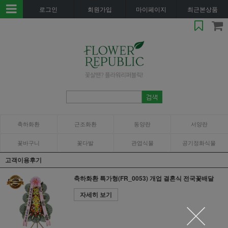
로그인
회원가입
마이페이지
최근본상품
축하화환
근조화환
동양란
서양란
꽃바구니
꽃다발
관엽식물
공기정화식물
고객이용후기
축하화환 특가형(FR_0053) 개업 결혼식 전국꽃배달
자세히 보기