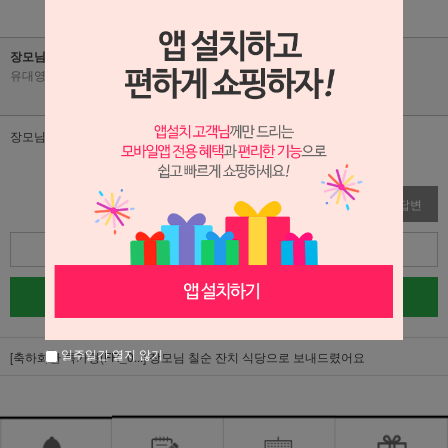
장모님 칠순 잔치 식당으로 보내드렸어요
유대영
|
2026-07-09
|
조회수 9
장모님이 동네방네 자랑하셨습니다
수정
삭제
답변
목록
글쓰기
일주일간 열지 않기
[축하화환 특가형(FR_0...]
장모님 칠순 잔치 식당으로 보내드렸어요