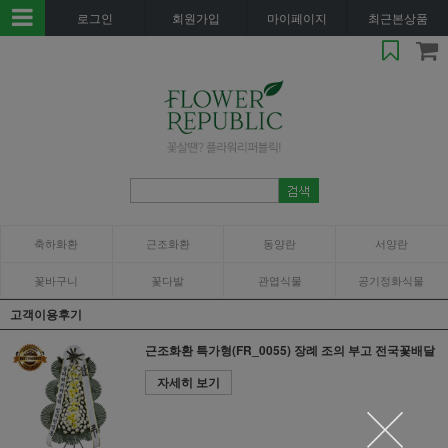
로그인
회원가입
마이페이지
최근본상품
축하화환
근조화환
동양란
서양란
꽃바구니
꽃다발
관엽식물
공기정화식물
고객이용후기
근조화환 특가형(FR_0055) 장례 조의 부고 전국꽃배달
자세히 보기