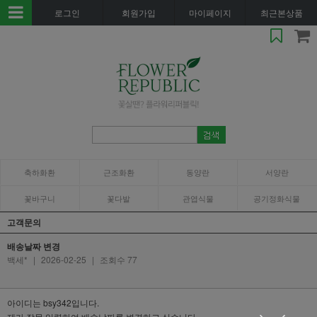
로그인
회원가입
마이페이지
최근본상품
축하화환
근조화환
동양란
서양란
꽃바구니
꽃다발
관엽식물
공기정화식물
고객문의
배송날짜 변경
백세*
|
2026-02-25
|
조회수 77
아이디는 bsy342입니다.
제가 잘못 입력하여 배송날짜를 변경하고 싶습니다.