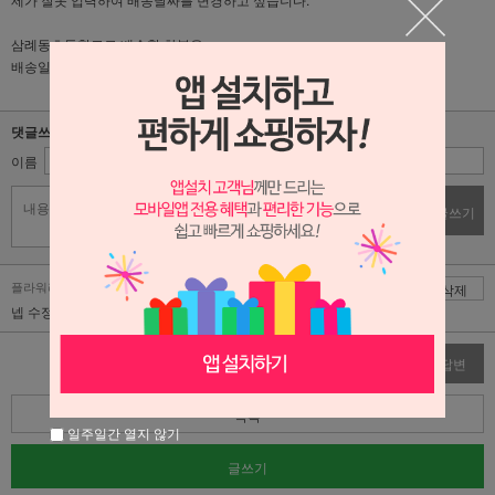
삼례동초등학교로 배송할 화분은
배송일을 3월 3일로 변경부탁드려요.
댓글쓰기
이름
비밀번호
댓글쓰기
플라워리퍼블릭 | 2026-03-03
댓글
삭제
넵 수정해서 진행하겠습니다!
수정
삭제
답변
목록
일주일간 열지 않기
글쓰기