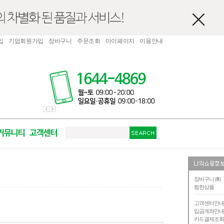
입
기업회원가입
장바구니
주문조회
마이페이지
이용안내
장바구니 (
0
)
찜한상품
고객센터안
입금계좌안
카드결제조