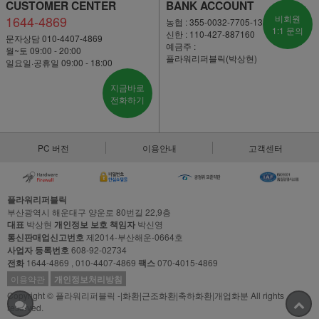
CUSTOMER CENTER
BANK ACCOUNT
1644-4869
비회원
농협 : 355-0032-7705-13
1:1 문의
신한 : 110-427-887160
문자상담 010-4407-4869
예금주 :
월~토 09:00 - 20:00
플라워리퍼블릭(박상현)
일요일·공휴일 09:00 - 18:00
지금바로
전화하기
PC 버전
이용안내
고객센터
플라워리퍼블릭
부산광역시 해운대구 양운로 80번길 22,9층
대표
박상현
개인정보 보호 책임자
박신영
통신판매업신고번호
제2014-부산해운-0664호
사업자 등록번호
608-92-02734
전화
1644-4869 , 010-4407-4869
팩스
070-4015-4869
이용약관
개인정보처리방침
Copyright © 플라워리퍼블릭 -|화환|근조화환|축하화환|개업화분 All rights
reserved.