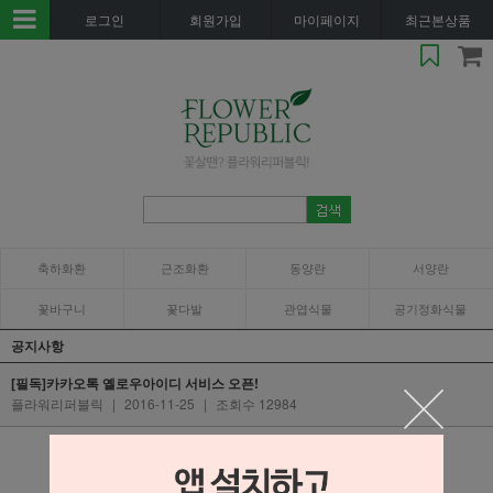
로그인
회원가입
마이페이지
최근본상품
축하화환
근조화환
동양란
서양란
꽃바구니
꽃다발
관엽식물
공기정화식물
공지사항
[필독]카카오톡 옐로우아이디 서비스 오픈!
플라워리퍼블릭
|
2016-11-25
|
조회수 12984