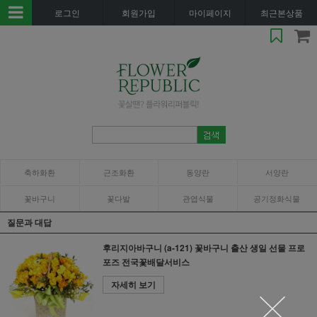
로그인
회원가입
마이페이지
최근본상품
축하화환
근조화환
동양란
서양란
꽃바구니
꽃다발
관엽식물
공기정화식물
질문과 대답
후리지아바구니 (a-121) 꽃바구니 출산 생일 선물 프로
포즈 전국꽃배달서비스
자세히 보기