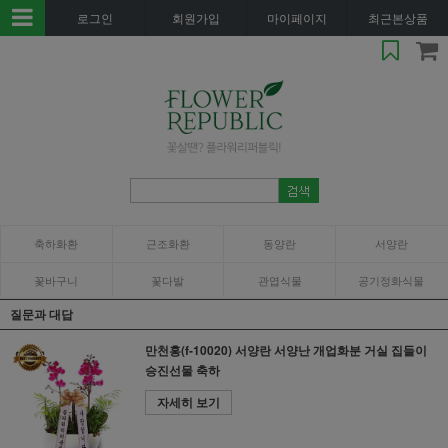
로그인
회원가입
마이페이지
최근본상품
축하화환
근조화환
동양란
서양란
꽃바구니
꽃다발
관엽식물
공기정화식물
질문과 대답
만천홍(f-10020) 서양란 서양난 개업화분 거실 집들이
승진선물 축하
자세히 보기