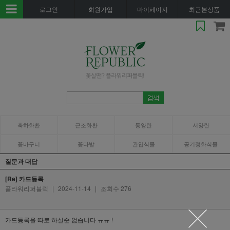
로그인
회원가입
마이페이지
최근본상품
축하화환
근조화환
동양란
서양란
꽃바구니
꽃다발
관엽식물
공기정화식물
질문과 대답
[Re] 카드등록
플라워리퍼블릭
|
2024-11-14
|
조회수 276
카드등록을 따로 하실순 없습니다 ㅠㅠ !
-------------------------------------------------------------------------