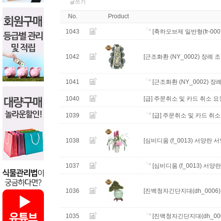
글쓰기
No.
Product
1043
[축하오브제 일반형(fr-00
1042
[근조화환 (NY_0002) 장
1041
[근조화환 (NY_0002)
1040
[급] 주문취소 및 카드 취소 
1039
[급] 주문취소 및 카드 취
1038
[심비디움 (f_0013) 서양
1037
[심비디움 (f_0013) 
1036
[진백청자긴단지대(dh_0006
1035
[진백청자긴단지대(dh_00