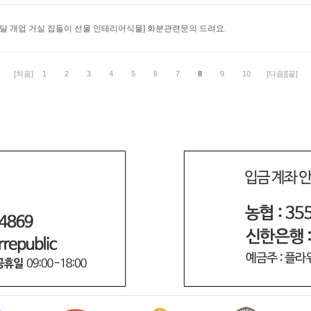
분배달 개업 거실 집들이 선물 인테리어식물]
화분관련문의 드려요.
[처음]
1
2
3
4
5
6
7
8
9
10
[다음]
[끝]