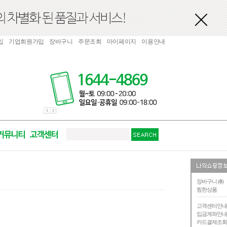
입
기업회원가입
장바구니
주문조회
마이페이지
이용안내
장바구니 (
0
)
찜한상품
고객센터안
입금계좌안
카드결제조