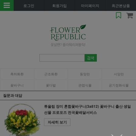
로그인
회원가입
마이페이지
최근본상품
축하화환
근조화환
동양란
서양란
꽃바구니
꽃다발
관엽식물
공기정화식물
질문과 대답
튜울립 장미 혼합꽃바구니(3a812) 꽃바구니 출산 생일
선물 프로포즈 전국꽃배달서비스
자세히 보기