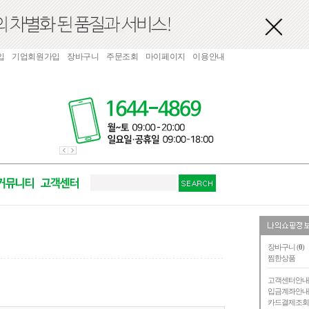
입
기업회원가입
장바구니
주문조회
마이페이지
이용안내
장바구니 (
0
)
찜한상품
고객센터안
입금계좌안
카드결제조