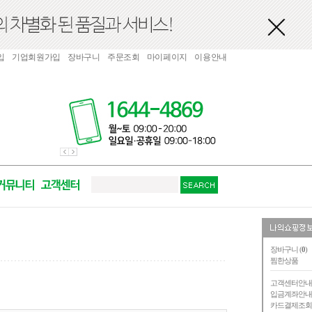
입
기업회원가입
장바구니
주문조회
마이페이지
이용안내
장바구니 (
0
)
찜한상품
고객센터안
입금계좌안
카드결제조