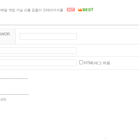
화분배달 개업 거실 선물 집들이 인테리어식물
SWOR
HTML태그 허용