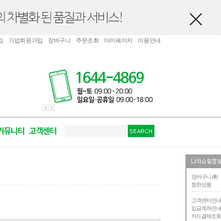
입
기업회원가입
장바구니
주문조회
마이페이지
이용안내
장바구니 (
0
)
찜한상품
고객센터안
입금계좌안
카드결제조