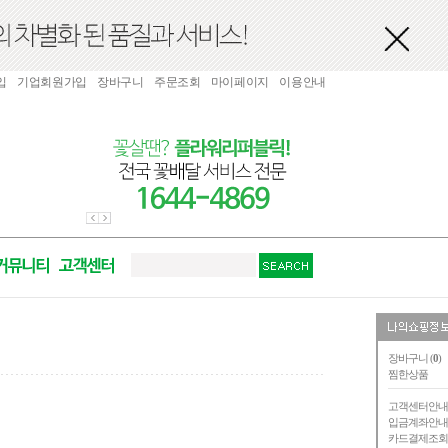
입
기업회원가입
장바구니
주문조회
마이페이지
이용안내
장바구니 (
0
)
찜한상품
고객센터안
입금계좌안
카드결제조