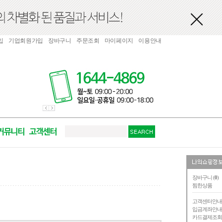
입
기업회원가입
장바구니
주문조회
마이페이지
이용안내
장바구니 (
0
)
찜한상품
고객센터안
입금계좌안
카드결제조