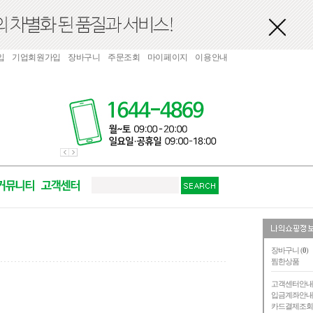
입
기업회원가입
장바구니
주문조회
마이페이지
이용안내
장바구니 (
0
)
찜한상품
고객센터안
입금계좌안
카드결제조