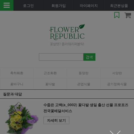
로그인
회원가입
마이페이지
최근본상품
축하화환
근조화환
동양란
서양란
꽃바구니
꽃다발
관엽식물
공기정화식물
질문과 대답
수줍은 고백(a_0002) 꽃다발 생일 출산 선물 프로포즈
전국꽃배달서비스
자세히 보기