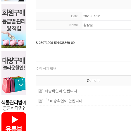
Date :
2025-07-12
Name :
황삼준
S-25071206-591938869-00
수정
삭제
답변
Content
배송확인이 안됩니다
배송확인이 안됩니다