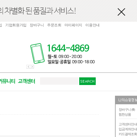
입
기업회원가입
장바구니
주문조회
마이페이지
이용안내
장바구니 (
0
)
찜한상품
고객센터안
입금계좌안
카드결제조