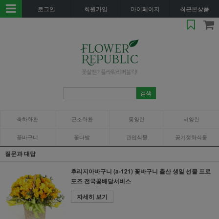
로그인
회원가입
마이페이지
최근본상품
축하화환
근조화환
동양란
서양란
꽃바구니
꽃다발
관엽식물
공기정화식물
질문과 대답
후리지아바구니 (a-121) 꽃바구니 출산 생일 선물 프로
포즈 전국꽃배달서비스
자세히 보기