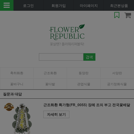
로그인
회원가입
마이페이지
최근본상품
축하화환
근조화환
동양란
서양란
꽃바구니
꽃다발
관엽식물
공기정화식물
질문과 대답
근조화환 특가형(FR_0055) 장례 조의 부고 전국꽃배달
자세히 보기