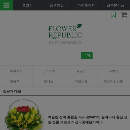
로그인
회원가입
마이페이지
최근본상품
축하화환
근조화환
동양란
서양란
꽃바구니
꽃다발
관엽식물
공기정화식물
질문과 대답
튜울립 장미 혼합꽃바구니(3a812) 꽃바구니 출산 생
일 선물 프로포즈 전국꽃배달서비스