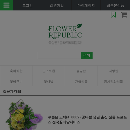
로그인
회원가입
마이페이지
최근본상품
축하화환
근조화환
동양란
서양란
꽃바구니
꽃다발
관엽식물
공기정화식물
질문과 대답
수줍은 고백(a_0002) 꽃다발 생일 출산 선물 프로포
즈 전국꽃배달서비스