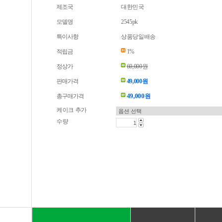
제조국
대한민국
모델명
2545pk
특이사항
상품당일배송
적립금
1%
정상가
60,000원
판매가격
49,000원
49,000
총구매가격
원
케이크 추가
수량