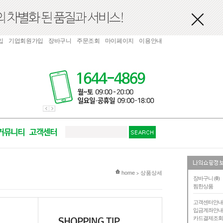
입
기업회원가입
장바구니
주문조회
마이페이지
이용안내
현재 위치
home
상품상세
>
장바구니 (
0
)
찜한상품
고객센터안
입금계좌안
카드결제조