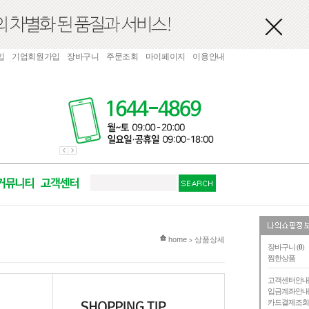
입
기업회원가입
장바구니
주문조회
마이페이지
이용안내
현재 위치
home
상품상세
>
장바구니 (
0
)
찜한상품
고객센터안
입금계좌안
카드결제조