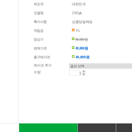
제조국
대한민국
모델명
2545pk
특이사항
상품당일배송
적립금
1%
정상가
60,000원
판매가격
49,000원
49,000
총구매가격
원
케이크 추가
수량