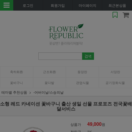
로그인
회원가입
마이페이지
최근본상품
축하화환
근조화환
동양란
서양란
꽃바구니
꽃다발
관엽식물
공기정화식물
테마별 추천상품
-어버이날/스승의날
소형 레드 카네이션 꽃바구니 출산 생일 선물 프로포즈 전국꽃배
달서비스
49,000
상품가
원
적립금
1%