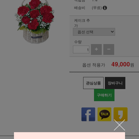
배송비
(무료)
케이크 추
가
수량
49,000
옵션 적용가
원
관심상품
장바구니
구매하기