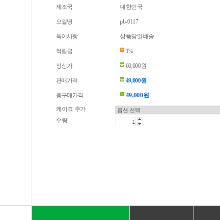
제조국
대한민국
모델명
pb-0117
특이사항
상품당일배송
적립금
1%
정상가
60,000원
판매가격
49,000원
49,000
총구매가격
원
케이크 추가
수량