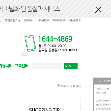
입
기업회원가입
장바구니
주문조회
마이페이지
이용안내
현재 위치
home
상품상세
>
장바구니 (
0
)
찜한상품
고객센터안
입금계좌안
카드결제조