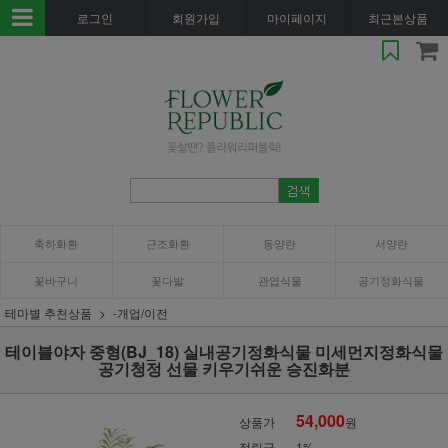
로그인
회원가입
마이페이지
최근본상품
축하화환
근조화환
동양란
서양란
꽃바구니
꽃다발
관엽식물
공기정화식물
테마별 추천상품
-개업/이전
테이블야자 중형(BJ_18) 실내공기정화식물 미세먼지정화식물
공기청정 선물 키우기쉬운 승진화분
54,000
상품가
원
적립금
1%