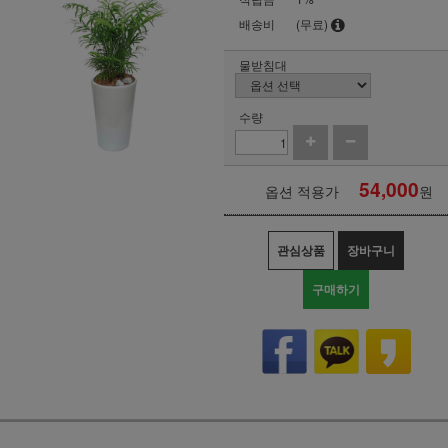
배송비
(무료)
물받침대
수량
54,000
옵션 적용가
원
관심상품
장바구니
구매하기