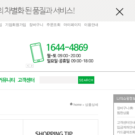
입
기업회원가입
장바구니
주문조회
마이페이지
이용안내
현재 위치
home
상품상세
>
장바구니 (
0
)
찜한상품
고객센터안
입금계좌안
카드결제조