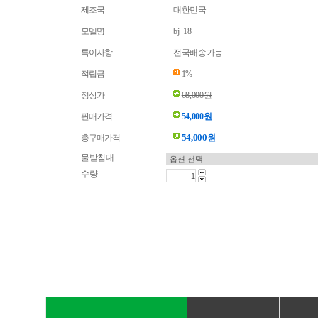
제조국
대한민국
모델명
bj_18
특이사항
전국배송가능
적립금
1%
정상가
68,000원
판매가격
54,000원
54,000
총구매가격
원
물받침대
수량