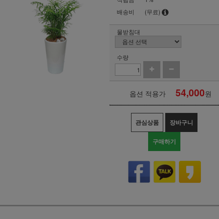
배송비
(무료)
물받침대
수량
54,000
옵션 적용가
원
관심상품
장바구니
구매하기