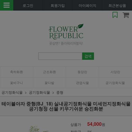
로그인
회원가입
마이페이지
최근본상품
축하화환
근조화환
동양란
서양란
꽃바구니
꽃다발
관엽식물
공기정화식물
공기정화식물
공기정화식물
중형
테이블야자 중형(BJ_18) 실내공기정화식물 미세먼지정화식물
공기청정 선물 키우기쉬운 승진화분
54,000
상품가
원
적립금
1%