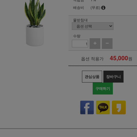
배송비
(무료)
물받침대
수량
45,000
옵션 적용가
원
관심상품
장바구니
구매하기