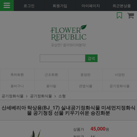
로그인
회원가입
마이페이지
최근본상품
축하화환
근조화환
동양란
서양란
꽃바구니
꽃다발
관엽식물
공기정화식물
공기정화식물
공기정화식물
소형
산세베리아 탁상용(BJ_17) 실내공기정화식물 미세먼지정화식
물 공기청정 선물 키우기쉬운 승진화분
45,000
상품가
원
적립금
1%