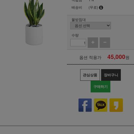
배송비
(무료)
물받침대
수량
45,000
옵션 적용가
원
관심상품
장바구니
구매하기