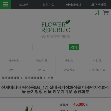
로그인
회원가입
마이페이지
최근본상품
축하화환
근조화환
동양란
서양란
꽃바구니
꽃다발
관엽식물
공기정화식물
공기정화식물
공기정화식물
소형
산세베리아 탁상용(BJ_17) 실내공기정화식물 미세먼지정화식
물 공기청정 선물 키우기쉬운 승진화분
45,000
상품가
원
적립금
1%