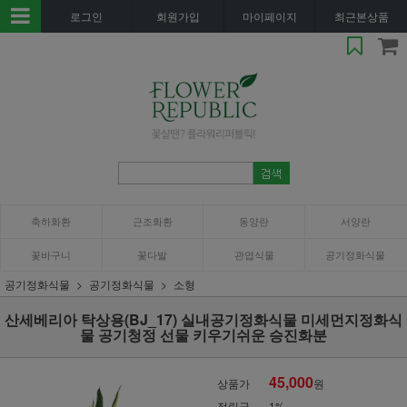
로그인
회원가입
마이페이지
최근본상품
축하화환
근조화환
동양란
서양란
꽃바구니
꽃다발
관엽식물
공기정화식물
공기정화식물
공기정화식물
소형
산세베리아 탁상용(BJ_17) 실내공기정화식물 미세먼지정화식
물 공기청정 선물 키우기쉬운 승진화분
45,000
상품가
원
적립금
1%