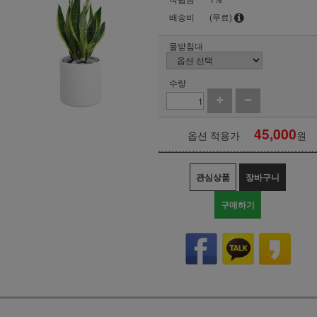
배송비
(무료)
물받침대
수량
45,000
옵션 적용가
원
관심상품
장바구니
구매하기